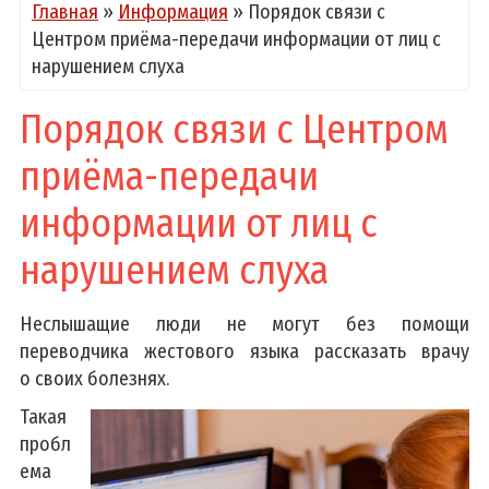
Главная
»
Информация
»
Порядок связи с
Центром приёма-передачи информации от лиц с
нарушением слуха
Порядок связи с Центром
приёма-передачи
информации от лиц с
нарушением слуха
Неслышащие люди не могут без помощи
переводчика жестового языка рассказать врачу
о своих болезнях.
Такая
пробл
ема