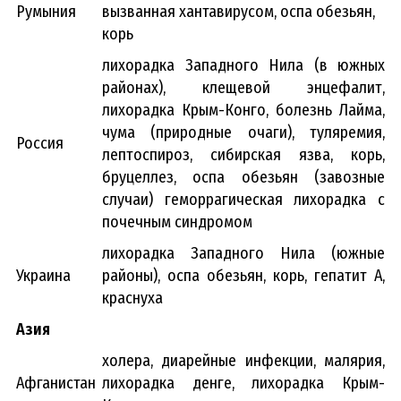
Румыния
вызванная хантавирусом, оспа обезьян,
корь
лихорадка Западного Нила (в южных
районах), клещевой энцефалит,
лихорадка Крым-Конго, болезнь Лайма,
чума (природные очаги), туляремия,
Россия
лептоспироз, сибирская язва, корь,
бруцеллез, оспа обезьян (завозные
случаи) геморрагическая лихорадка с
почечным синдромом
лихорадка Западного Нила (южные
Украина
районы), оспа обезьян, корь, гепатит А,
краснуха
Азия
холера, диарейные инфекции, малярия,
Афганистан
лихорадка денге, лихорадка Крым-