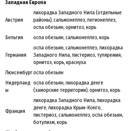
Западная Европа
лихорадка Западного Нила (отдельные
Австрия
районы), сальмонеллез, легионеллез,
оспа обезьян, орнитоз, корь
Бельгия
оспа обезьян, сальмонеллез, корь
оспа обезьян, сальмонеллез, лихорадка
Германия
Западного Нила, листериоз, туляремия,
орнитоз, корь, краснуха
Люксембург
оспа обезьян
Нидерланд
оспа обезьян, лихорадка денге
ы
(заморские территории), орнитоз, корь
лихорадка Западного Нила, лихорадка
денге, лихорадка Крым-Конго,
Франция
листериоз, сальмонеллез, оспа обезьян,
ботулизм, корь