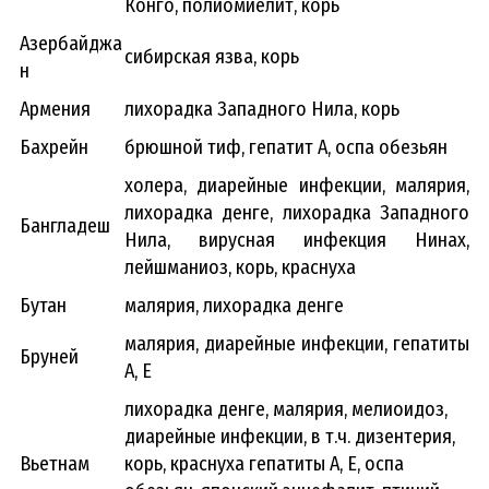
Конго, полиомиелит, корь
Азербайджа
сибирская язва, корь
н
Армения
лихорадка Западного Нила, корь
Бахрейн
брюшной тиф, гепатит А, оспа обезьян
холера, диарейные инфекции, малярия,
лихорадка денге, лихорадка Западного
Бангладеш
Нила, вирусная инфекция Нинах,
лейшманиоз, корь, краснуха
Бутан
малярия, лихорадка денге
малярия, диарейные инфекции, гепатиты
Бруней
А, Е
лихорадка денге, малярия, мелиоидоз,
диарейные инфекции, в т.ч. дизентерия,
Вьетнам
корь, краснуха гепатиты А, Е, оспа