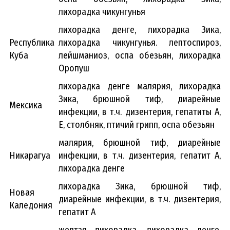
лихорадка чикунгунья
лихорадка денге, лихорадка Зика,
Республика
лихорадка чикунгунья. лептоспироз,
Куба
лейшманиоз, оспа обезьян, лихорадка
Оропуш
лихорадка денге малярия, лихорадка
Зика, брюшной тиф, диарейные
Мексика
инфекции, в т.ч. дизентерия, гепатиты А,
Е, столбняк, птичий грипп, оспа обезьян
малярия, брюшной тиф, диарейные
Никарагуа
инфекции, в т.ч. дизентерия, гепатит А,
лихорадка денге
лихорадка Зика, брюшной тиф,
Новая
диарейные инфекции, в т.ч. дизентерия,
Каледония
гепатит А