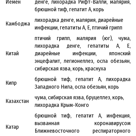
Йемен
денге, лихорадка Рифт-Валли, малярия,
брюшной тиф, гепатит А, корь
лихорадка денге, малярия, диарейные
Камбоджа
инфекции, гепатиты А, Е, птичий грипп
птичий грипп, малярия (юг), чума,
лихорадка денге, гепатиты А, Е,
Китай
диарейные инфекции, японский
энцефалит, легионеллез, оспа обезьян,
сибирская язва, корь, краснуха
брюшной тиф, гепатит А, лихорадка
Кипр
Западного Нила, оспа обезьян, корь
чума, сибирская язва, бруцеллез, корь,
Казахстан
лихорадка Крым-Конго
брюшной тиф, гепатит А, инфекция,
вызванная коронавирусом
Катар
Ближневосточного респираторного