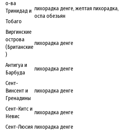
о-ва
лихорадка денге, желтая лихорадка,
Тринидад и
оспа обезьян
Тобаго
Виргинские
острова
лихорадка денге
(Британские
)
Антигуа и
лихорадка денге
Барбуда
Сент-
Винсент и
лихорадка денге
Гренадины
Сент-Китс и
лихорадка денге
Невис
Сент-Люсия
лихорадка денге