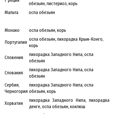
Г реция
обезьян, листериоз, корь
Мальта
оспа обезьян
Монако
оспа обезьян, корь
оспа обезьян, лихорадка Крым-Конго,
Португалия
корь
лихорадка Западного Нила, оспа
Словения
обезьян
лихорадка Западного Нила, оспа
Словакия
обезьян
Сербия,
лихорадка Западного Нила, оспа
Черногория
обезьян, корь
лихорадка Западного Нила, лихорадка
Хорватия
денге, оспа обезьян, коклюш