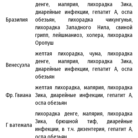
денге, малярия, лихорадка Зика,
диарейные инфекции, гепатит А, оспа
Бразилия
обезьян, лихорадка чикунгунья,
лихорадка Западного Нила, свиной
грипп, лейшманиоз, холера, лихорадка
Оропуш
желтая лихорадка, чума, лихорадка
денге, малярия, лихорадка Зика,
Венесуэла
диарейные инфекции, гепатит А, оспа
обезьян
желтая лихорадка, малярия, лихорадка
Фр. Гвиана
Зика, диарейные инфекции, гепатит А,
оспа обезьян
лихорадка денге, малярия, лихорадка
Зика, брюшной тиф, диарейные
Г ватемала
инфекции, в т.ч. дизентерия, гепатит А,
оспа обезьян