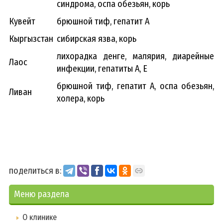
синдрома, оспа обезьян, корь
Кувейт
брюшной тиф, гепатит А
Кыргызстан
сибирская язва, корь
лихорадка денге, малярия, диарейные
Лаос
инфекции, гепатиты А, Е
брюшной тиф, гепатит А, оспа обезьян,
Ливан
холера, корь
поделиться в:
Меню раздела
О клинике