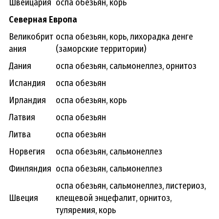
Швейцария
оспа обезьян, корь
Северная Европа
Великобрит
оспа обезьян, корь, лихорадка денге
ания
(заморские территории)
Дания
оспа обезьян, сальмонеллез, орнитоз
Исландия
оспа обезьян
Ирландия
оспа обезьян, корь
Латвия
оспа обезьян
Литва
оспа обезьян
Норвегия
оспа обезьян, сальмонеллез
Финляндия
оспа обезьян, сальмонеллез
оспа обезьян, сальмонеллез, листериоз,
Швеция
клещевой энцефалит, орнитоз,
туляремия, корь