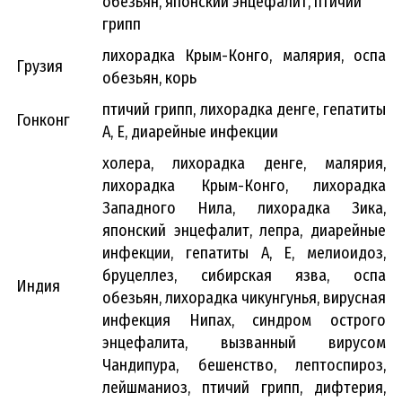
обезьян, японский энцефалит, птичий
грипп
лихорадка Крым-Конго, малярия, оспа
Грузия
обезьян, корь
птичий грипп, лихорадка денге, гепатиты
Гонконг
А, Е, диарейные инфекции
холера, лихорадка денге, малярия,
лихорадка Крым-Конго, лихорадка
Западного Нила, лихорадка Зика,
японский энцефалит, лепра, диарейные
инфекции, гепатиты А, Е, мелиоидоз,
бруцеллез, сибирская язва, оспа
Индия
обезьян, лихорадка чикунгунья, вирусная
инфекция Нипах, синдром острого
энцефалита, вызванный вирусом
Чандипура, бешенство, лептоспироз,
лейшманиоз, птичий грипп, дифтерия,