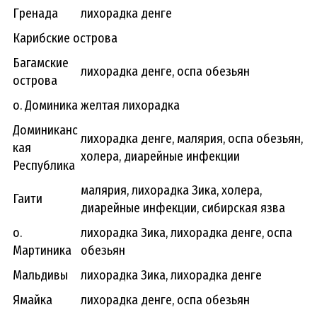
Гренада
лихорадка денге
Карибские острова
Багамские
лихорадка денге, оспа обезьян
острова
о. Доминика
желтая лихорадка
Доминиканс
лихорадка денге, малярия, оспа обезьян,
кая
холера, диарейные инфекции
Республика
малярия, лихорадка Зика, холера,
Гаити
диарейные инфекции, сибирская язва
о.
лихорадка Зика, лихорадка денге, оспа
Мартиника
обезьян
Мальдивы
лихорадка Зика, лихорадка денге
Ямайка
лихорадка денге, оспа обезьян