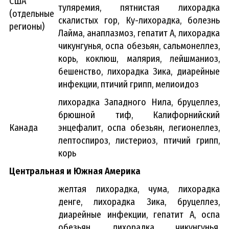
США
туляремия, пятнистая лихорадка
(отдельные
скалистых гор, Ку-лихорадка, болезнь
регионы)
Лайма, анаплазмоз, гепатит А, лихорадка
чикунгунья, оспа обезьян, сальмонеллез,
корь, коклюш, малярия, лейшманиоз,
бешенство, лихорадка Зика, диарейные
инфекции, птичий грипп, мелиоидоз
лихорадка Западного Нила, бруцеллез,
брюшной тиф, Калифорнийский
Канада
энцефалит, оспа обезьян, легионеллез,
лептоспироз, листериоз, птичий грипп,
корь
Центральная и Южная Америка
желтая лихорадка, чума, лихорадка
денге, лихорадка Зика, бруцеллез,
диарейные инфекции, гепатит А, оспа
обезьян, лихорадка чикунгунья,