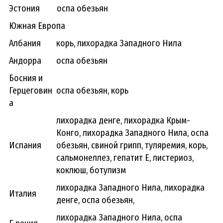
Эстония
оспа обезьян
Южная Европа
Албания
корь, лихорадка Западного Нила
Андорра
оспа обезьян
Босния и
Герцеговин
оспа обезьян, корь
а
лихорадка денге, лихорадка Крым-
Конго, лихорадка Западного Нила, оспа
Испания
обезьян, свиной грипп, туляремия, корь,
сальмонеллез, гепатит Е, листериоз,
коклюш, ботулизм
лихорадка Западного Нила, лихорадка
Италия
денге, оспа обезьян,
лихорадка Западного Нила, оспа