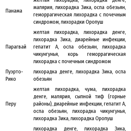
желтая лихорадка, лихорадка денге,
малярия, лихорадка Зика, оспа обезьян,
Панама
геморрагическая лихорадка с почечным
синдромом, лихорадки Оропуш
желтая лихорадка, лихорадка денге,
лихорадка Зика, диарейные инфекции,
Парагвай
гепатит А, оспа обезьян, лихорадка
чикунгунья, корь геморрагическая
лихорадка с почечным синдромом
Пуэрто-
лихорадка денге, лихорадка Зика, оспа
Рико
обезьян
желтая лихорадка, чума, лихорадка
денге, малярия, сыпной тиф (горные
Перу
районы), диарейные инфекции, гепатит А,
оспа обезьян, лихорадка чикунгунья,
лихорадка Зика, лихорадка Оропуш
лихорадка денге, лихорадка Зика,