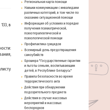
Региональная карта помощи
Навыки коммуникации с инвалидами
различных категорий, в том числе по
оказанию ситуационной помощи
Информация об условиях и порядке
133, в
получения психиатрической,
психотерапевтической и
психологической помощи
Профилактика суицидов
ости:
Всемирный день предотвращения
ания,
самоубийств
Брошюра "Государственные гарантии
и льготы семьям, воспитывающим
листу
детей, в Республике Беларусь"
Правила безопасности во время
террористического акта
Действия при обнаружении
подозрительного предмета
Действия в случае массовых
мероприятий и массовых
беспорядков