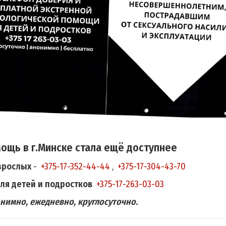
ощь в г.Минске стала ещё доступнее
зрослых
-
+375-17-352-44-44
,
+375-17-304-43-70
ля детей и подростков
+375-17-263-03-03
имно, ежедневно, круглосуточно.