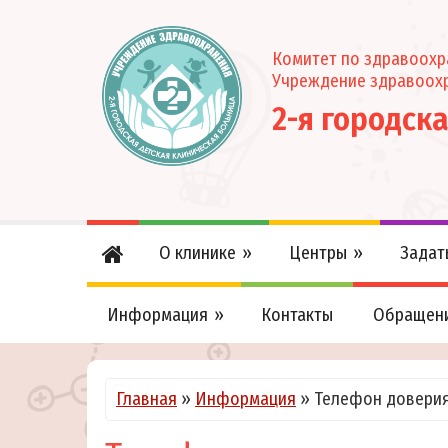
Комитет по здравоох
Учреждение здравоох
2-я городск
О клинике
Центры
Задат
Информация
Контакты
Обращен
Главная
»
Информация
»
Телефон доверия