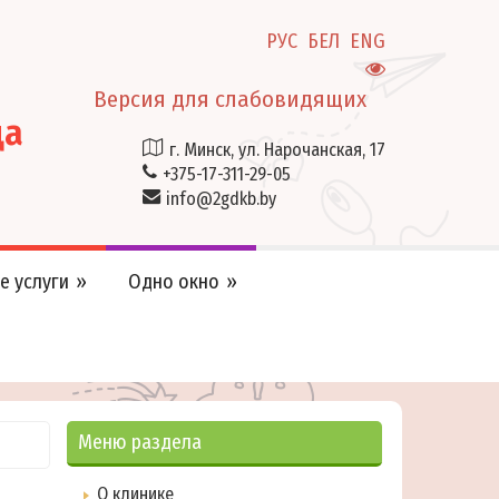
РУС
БЕЛ
ENG
Версия для слабовидящих
ца
г. Минск, ул. Нарочанская, 17
+375-17-311-29-05
info@2gdkb.by
е услуги
Одно окно
Меню раздела
О клинике