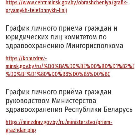
https://www.centr.minsk.gov.by/obrashcheniya/grafik-
pryamykh-telefonnykh-linij
График личного приема граждан и
юридических лиц комитетом по
здравоохранению Мингорисполкома
https://komzdrav-
minsk.gov.by/ru/%D0%BA%D0%BE%D0%BD%D1%82
%D0%BF%D1%80%D0%B8%D0%B5%D0%BC
График личного приёма граждан
руководством Министерства
здравоохранения Республики Беларусь
https://minzdrav.gov.by/ru/ministerstvo/priem-
grazhdan.php