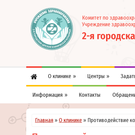
Комитет по здравоох
Учреждение здравоох
2-я городск
О клинике
Центры
Задат
Информация
Контакты
Обращен
Главная
»
О клинике
»
Противодействие к