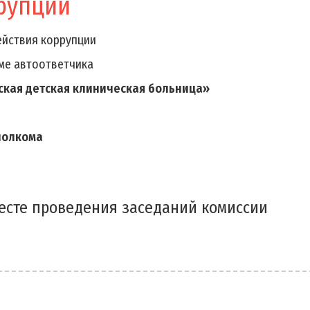
рупции
йствия коррупции
ме автоответчика
ская детская клиническая больница»
полкома
есте проведения заседаний комиссии