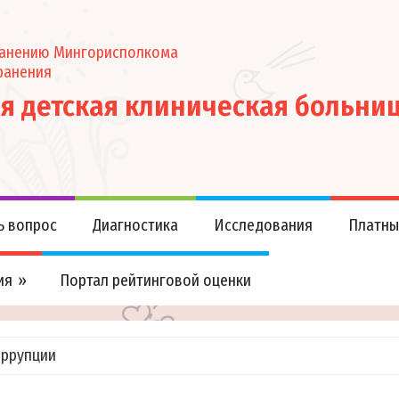
ранению Мингорисполкома
ранения
ая детская клиническая больни
ь вопрос
Диагностика
Исследования
Платны
ия
Портал рейтинговой оценки
оррупции