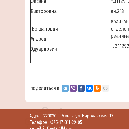
Оксана
т.311291
Викторовна
вн.213
врач-ан
Богданович
отдел
реаним
Андрей
т. 311292
Эдуардович
поделиться в:
Адрес: 220020 г. Минск, ул. Нарочанская, 17
Телефон:
+375-17-311-29-05
E-mail:
info@2gdkb.by