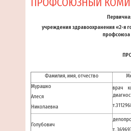
ПРОФСОЮЗНЫЙ КОМИ
Первична
учреждения здравоохранения «2-я г
профсоюза 
ПР
Фамилия, имя, отчество
М
Мурашко
врач к
диагнос
Алеся
т.311296
Николаевна
делопр
Голубович
т. 36969