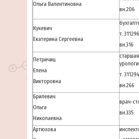
Ольга Валентиновна
вн.206
бухгалт
Кукевич
т. 31129
Екатерина Сергеевна
вн.316
старшая
Петричиц
урологи
Елена
т. 31129
Викторовна
вн.266
Брилевич
врач-ст
Ольга
вн.335
Николаевна
Артюхова
инспект