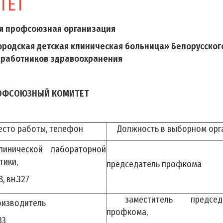
ТЕТ
я профсоюзная организация
ородская детская клиническая больница» Белорусског
работников здравоохранения
ОФСОЮЗНЫЙ КОМИТЕТ
есто работы, телефон
Должность в выборном орг
линической лабораторной
тики,
председатель профкома
8, вн.327
заместитель председа
оизводитель
профкома,
33