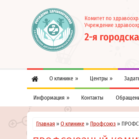
Комитет по здравоох
Учреждение здравоох
2-я городск
О клинике
Центры
Задат
Информация
Контакты
Обращен
Главная
»
О клинике
»
Профсоюз
»
ПРОФС