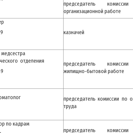
председатель комисси
организационной работе
ер
69
казначей
 медсестра
ческого отделения
председатель комисси
49
жилищно-бытовой работе
оматолог
председатель комиссии по о
труда
ор по кадрам
председатель комисси