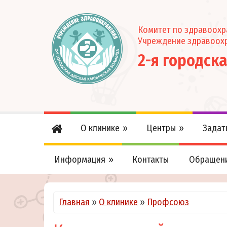
Комитет по здравоох
Учреждение здравоох
2-я городск
О клинике
Центры
Задат
Информация
Контакты
Обращен
Главная
»
О клинике
»
Профсоюз