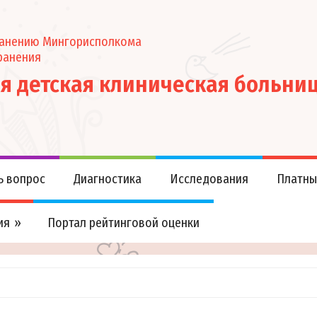
ранению Мингорисполкома
ранения
ая детская клиническая больни
ь вопрос
Диагностика
Исследования
Платны
ия
Портал рейтинговой оценки