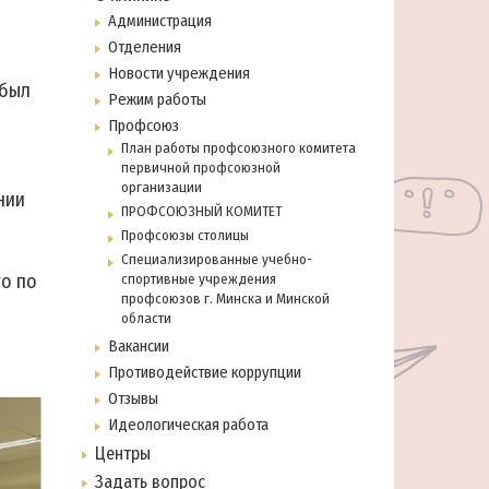
Администрация
Отделения
Новости учреждения
 был
Режим работы
Профсоюз
План работы профсоюзного комитета
первичной профсоюзной
организации
нии
ПРОФСОЮЗНЫЙ КОМИТЕТ
Профсоюзы столицы
Специализированные учебно-
го по
спортивные учреждения
профсоюзов г. Минска и Минской
области
Вакансии
Противодействие коррупции
Отзывы
Идеологическая работа
Центры
Задать вопрос