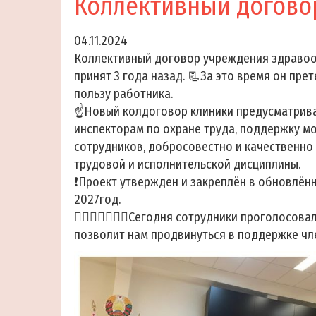
Коллективный догово
04.11.2024
Коллективный договор учреждения здравоох
принят 3 года назад. 📃За это время он пре
пользу работника.
☝️Новый колдоговор клиники предусматрив
инспекторам по охране труда, поддержку м
сотрудников, добросовестно и качественно
трудовой и исполнительской дисциплины.
❗️Проект утвержден и закреплён в обновлён
2027год.
🧑‍⚕️👩‍⚕️🧑🏻‍⚕️Сегодня сотрудники проголос
позволит нам продвинуться в поддержке ч