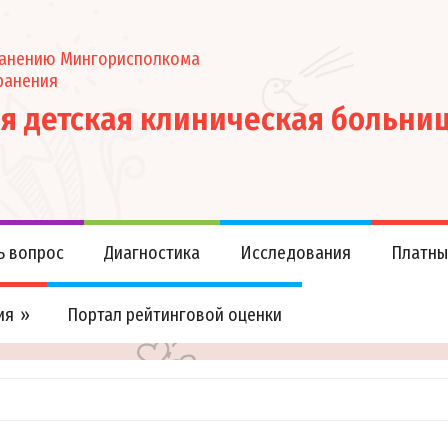
ранению Мингорисполкома
ранения
ая детская клиническая больни
ь вопрос
Диагностика
Исследования
Платны
ия
Портал рейтинговой оценки