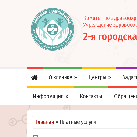
Комитет по здравоох
Учреждение здравоох
2-я городск
О клинике
Центры
Задат
Информация
Контакты
Обращен
Главная
»
Платные услуги