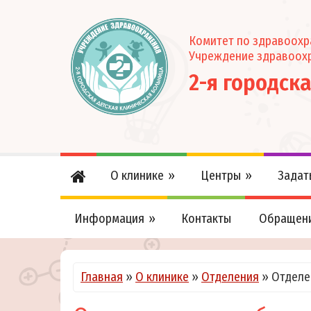
Комитет по здравоох
Учреждение здравоох
2-я городск
О клинике
Центры
Задат
Информация
Контакты
Обращен
Главная
»
О клинике
»
Отделения
»
Отделе