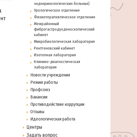
эндокринологических больных)
х
Урологическое отделение
Физиотерапевтическое отделение
ент
Межрайонный
фиброгастродуоденоскопический
кабинет
Микробиологическая лаборатория
Рентгеновский кабинет
Изотопная лаборатория
Клинико-диагностическая
лаборатория
Новости учреждения
Режим работы
Профсоюз
Вакансии
Противодействие коррупции
Отзывы
Идеологическая работа
Центры
Задать вопрос