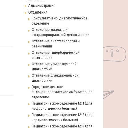
Администрация
Отделения
Консультативно-диагностическое
отделение
Отделение диализа и
экстракорпоральной детоксикации
Отделение анестезиологии и
реанимации
Отделение гипербарической
оксигенации
Отделение ультразвуковой
диагностики
Отделение функциональной
диагностики
Городское детское
эндокринологическое амбулаторное
отделение
Педиатрическое отделение № 1 (для
нефрологических больных)
Педиатрическое отделение № 2 (для
кардиологических больных)
Педиатрическое отделение № 3 (для