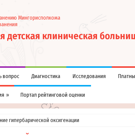
ранению Мингорисполкома
ранения
ая детская клиническая больни
ь вопрос
Диагностика
Исследования
Платны
ия
Портал рейтинговой оценки
ние гипербарической оксигенации